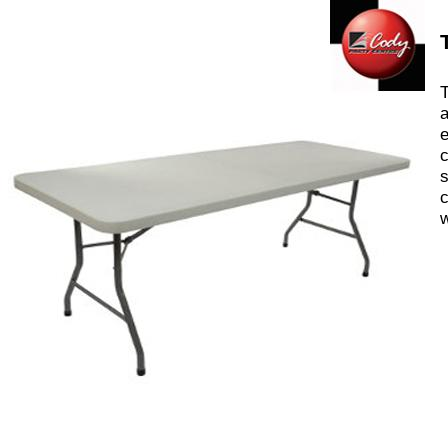
T
a
e
c
s
c