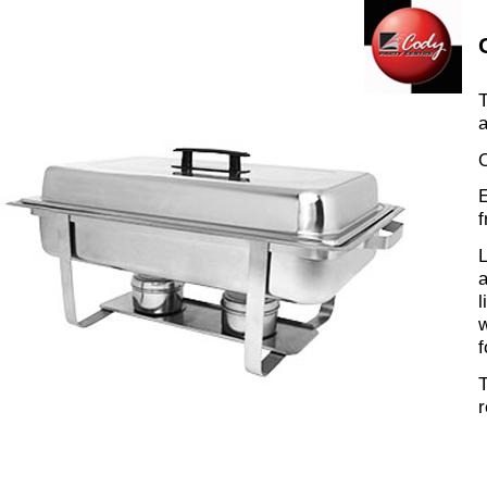
T
a
O
E
f
L
a
l
w
f
T
r