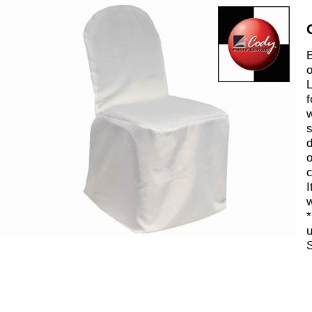
E
o
L
f
w
s
d
o
c
I
w
*
u
S