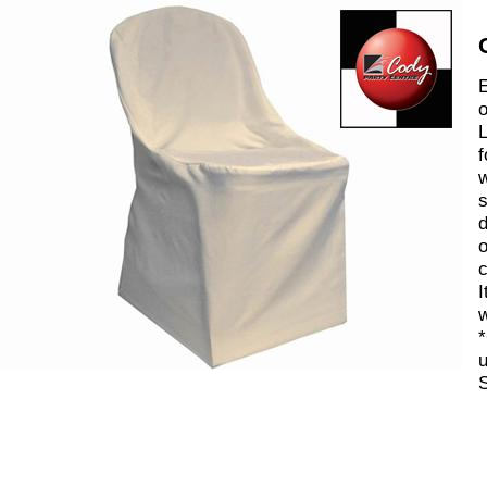
E
o
L
f
w
s
d
o
c
I
w
*
u
S