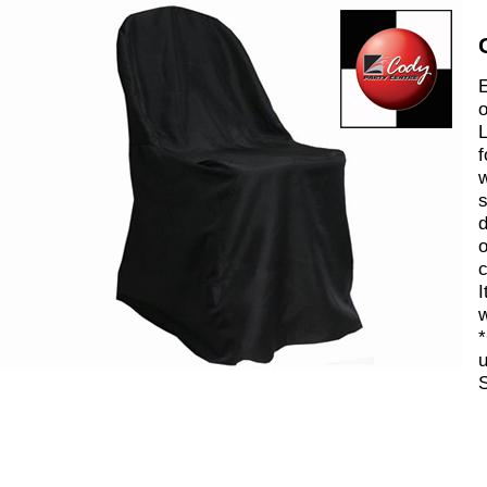
E
o
L
f
w
s
d
o
c
I
w
*
u
S