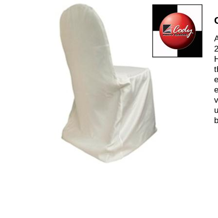
A
2
t
e
e
v
b