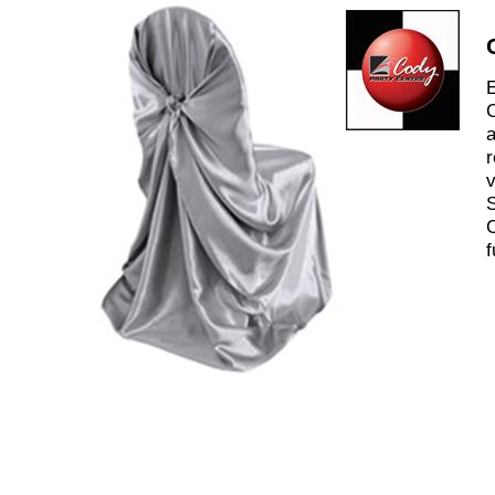
E
C
a
r
v
S
C
f