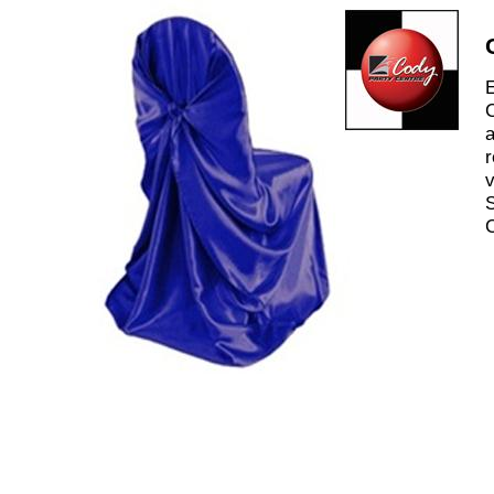
E
C
a
r
v
S
C