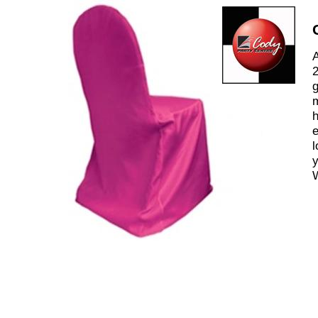
A
2
m
h
e
l
y
W