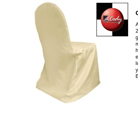
A
2
m
h
e
l
y
B