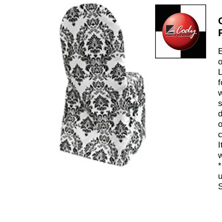
E
o
L
f
w
s
d
o
c
I
w
*
u
S