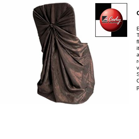
E
T
f
i
a
r
v
S
C
p