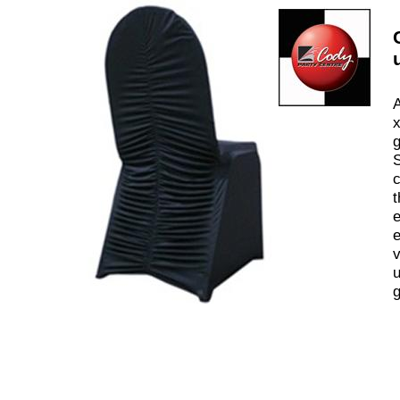
A
x
g
S
c
t
e
e
v
u
g