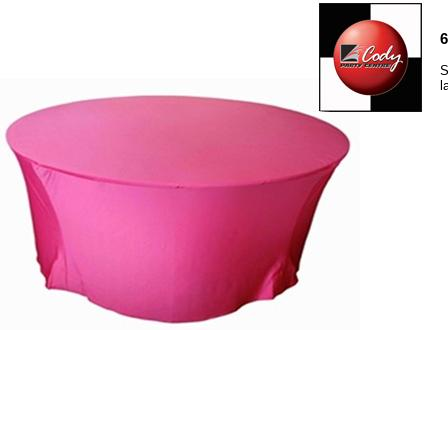
6
S
l