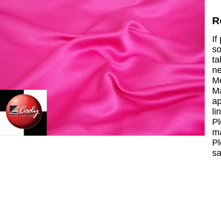
R
If
so
ta
ne
Me
Ma
ap
li
Pl
ma
Pl
sa