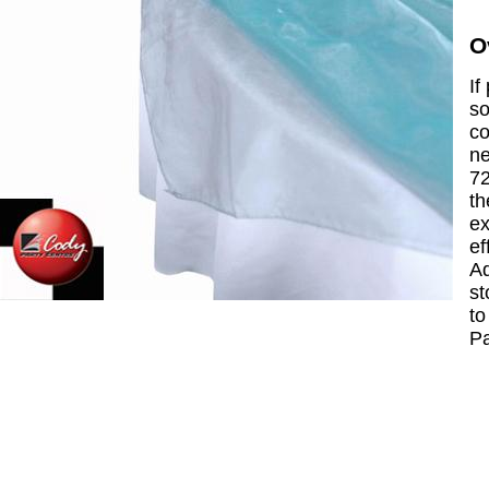
O
If
so
co
ne
72
th
ex
ef
Ad
st
to
P