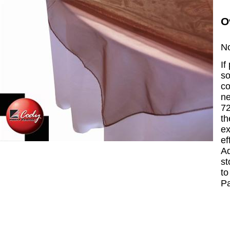
O
No
If
so
co
ne
72
th
ex
ef
Ad
st
to
P