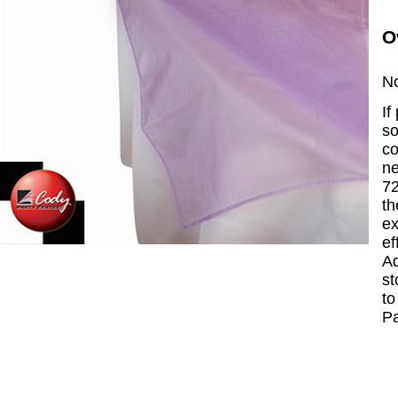
O
No
If
so
co
ne
72
th
ex
ef
Ad
st
to
P