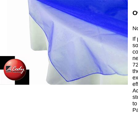
O
No
If
so
co
ne
72
th
ex
ef
Ad
st
to
P