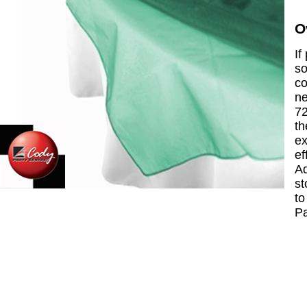
O
If
so
co
ne
72
th
ex
ef
Ad
st
to
P