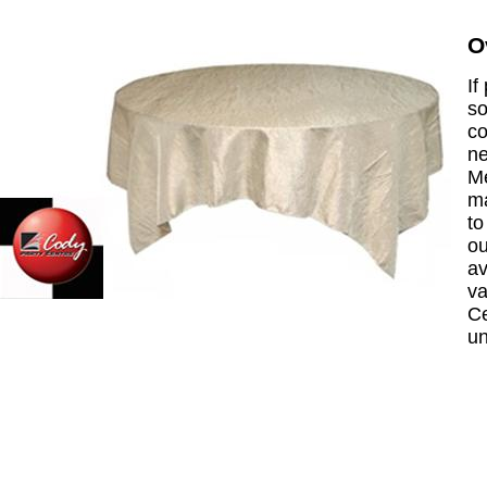
O
If
so
co
ne
Me
ma
to
ou
av
va
Ce
un