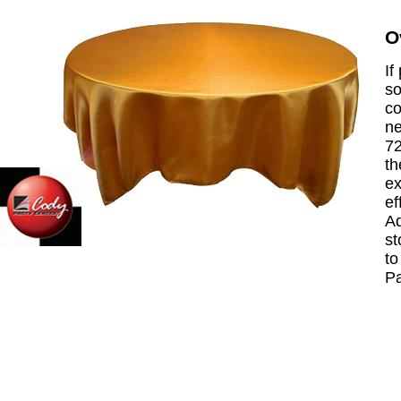
O
If
so
co
ne
72
th
ex
ef
Ad
st
to
P