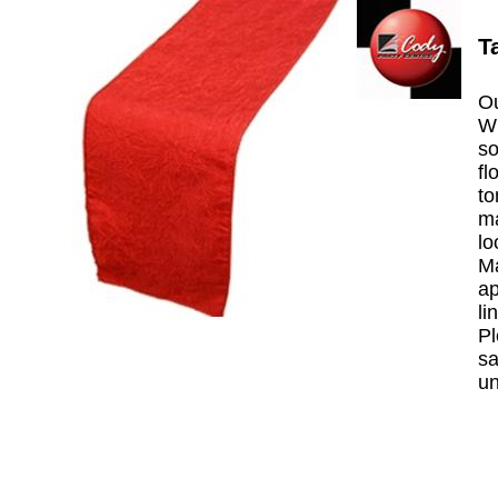
T
Ou
Wi
so
fl
to
ma
lo
Ma
ap
li
Pl
sa
un