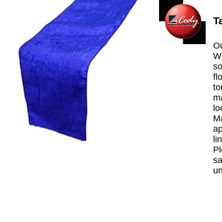
T
Ou
Wi
so
fl
to
ma
lo
Ma
ap
li
Pl
sa
un