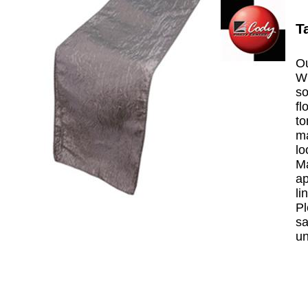
T
Ou
Wi
so
fl
to
ma
lo
Ma
ap
li
Pl
sa
un