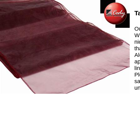
T
Ou
Wh
ni
th
Al
ap
li
Pl
sa
un