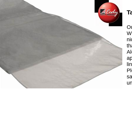
T
Ou
Wh
ni
th
Al
ap
li
Pl
sa
un