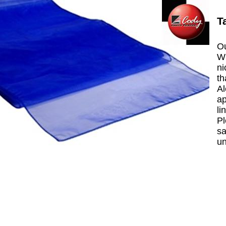
T
Ou
Wh
ni
th
Al
ap
li
Pl
sa
un