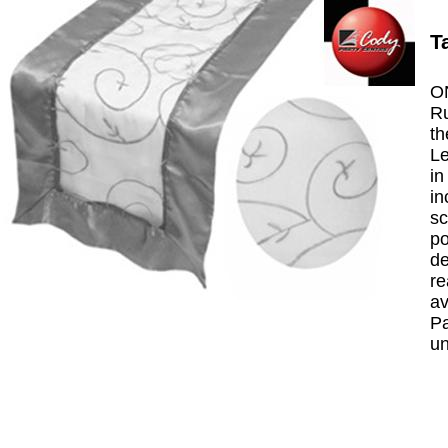
T
ON
Ru
th
Le
in
in
sc
po
de
re
av
Pa
un