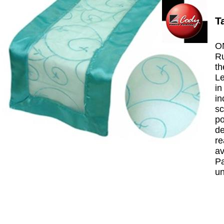
T
ON
Ru
th
Le
in
in
sc
po
de
re
av
Pa
un