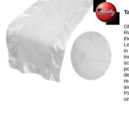
T
ON
Ru
th
Le
in
in
sc
po
de
re
av
Pa
un