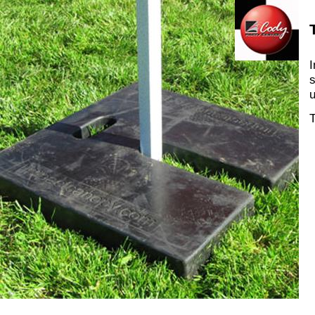
I
s
u
T