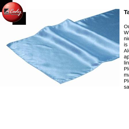
T
Ou
Wh
ni
is
Al
ap
li
Pl
ma
Pl
sa