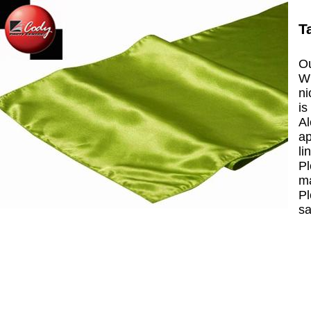
T
Ou
Wh
ni
is
Al
ap
li
Pl
ma
Pl
sa