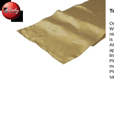
T
Ou
Wh
ni
is
Al
ap
li
Pl
ma
Pl
sa