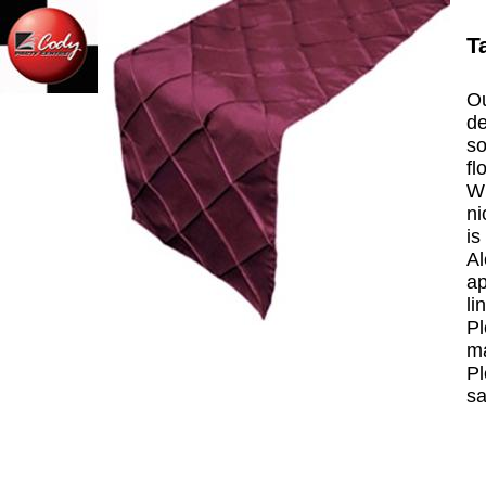
T
Ou
de
so
fl
Wh
ni
is
Al
ap
li
Pl
ma
Pl
sa