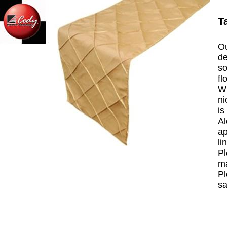
T
Ou
de
so
fl
Wh
ni
is
Al
ap
li
Pl
ma
Pl
sa