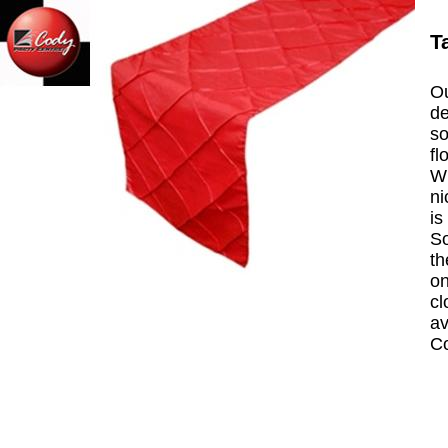
T
Ou
de
so
fl
Wh
ni
is
So
th
on
cl
av
C