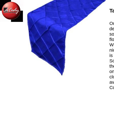
T
Ou
de
so
fl
Wh
ni
is
So
th
on
cl
av
C