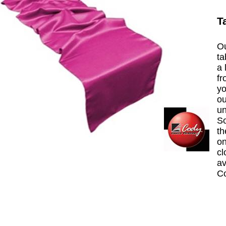
T
Ou
ta
a 
fr
yo
ou
un
So
th
on
cl
av
C