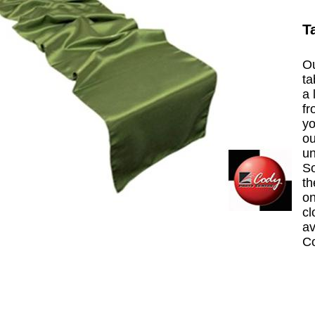
T
Ou
ta
a 
fr
yo
ou
un
So
th
on
cl
av
C