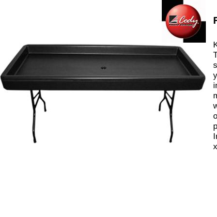
K
T
s
y
i
m
w
o
p
I
x